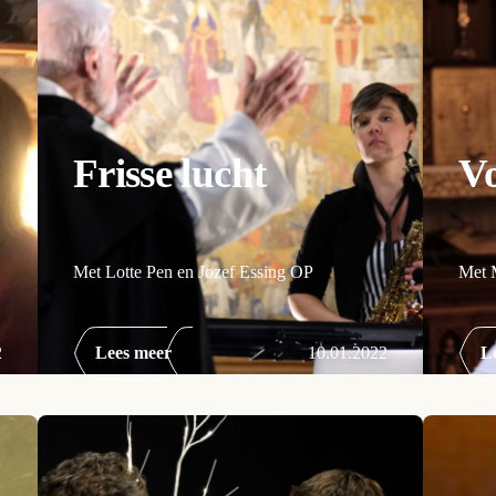
Frisse lucht
V
Met Lotte Pen en Jozef Essing OP
Met 
2
Lees meer
10.01.2022
L