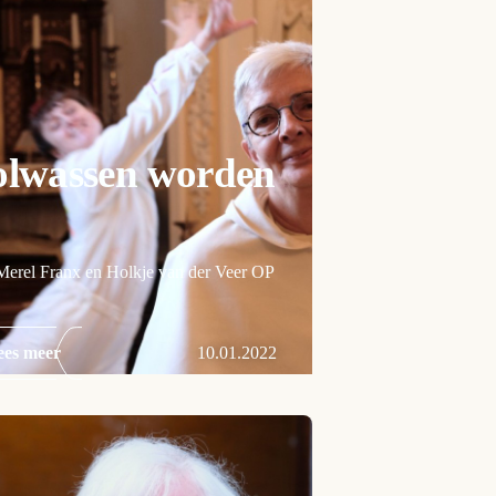
olwassen worden
Merel Franx en Holkje van der Veer OP
ees meer
10.01.2022