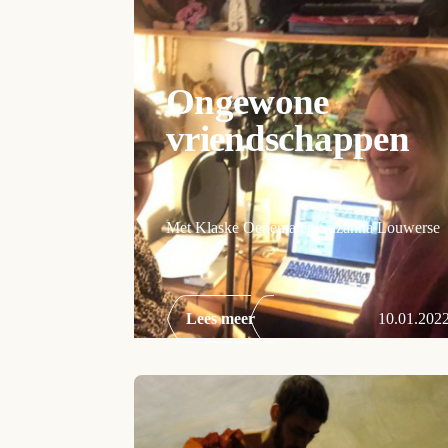
Ongewone
vriendschappen
Met Klaske Oenema en Suzanna Louwerse
OP
Lees meer
10.01.202