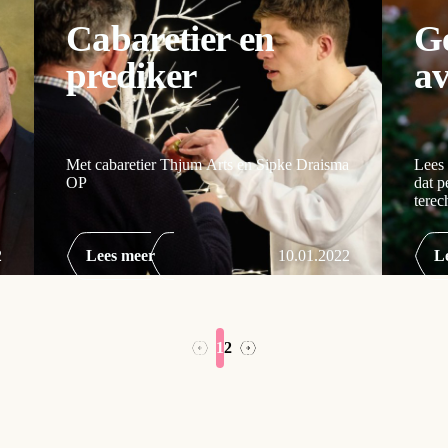
Cabaretier en
Ge
prediker
a
Met cabaretier Thjum Arts en Sipke Draisma
Lees
OP
dat p
tere
2
Lees meer
10.01.2022
L
1
2
→
←