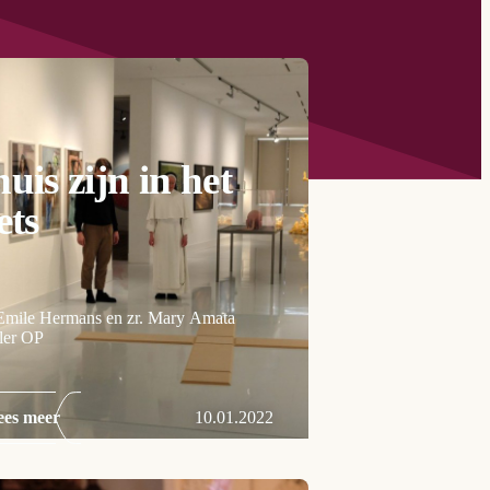
uis zijn in het
ets
Emile Hermans en zr. Mary Amata
ler OP
ees meer
10.01.2022