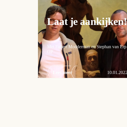
Laat je aankijken!
Met Egbert Modderman en Stephan van Erp
OP
Lees meer
10.01.202