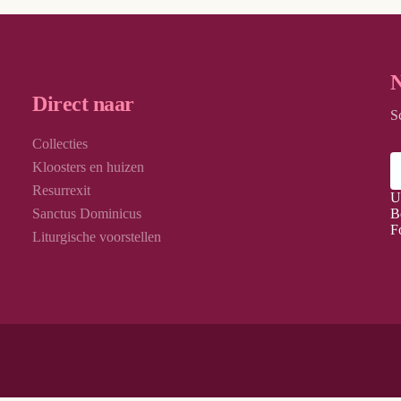
N
Direct naar
S
Collecties
Kloosters en huizen
Resurrexit
U
Sanctus Dominicus
B
F
Liturgische voorstellen