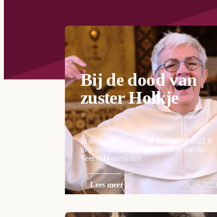
Bij de dood van
zuster Holkje
In de vroege ochtend na Pinksteren 2022 is
in Nijmegen dominicanes Holkje van der
Veer (61) overleden
Lees meer
08.06.202