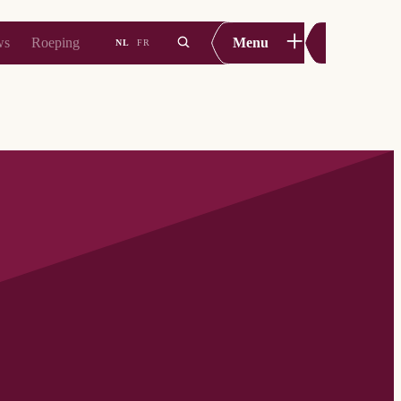
+
ws
Roeping
Menu
NL
FR