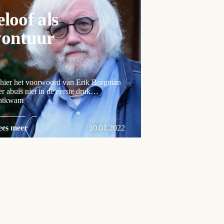
loof als
vontuur
 hier het voorwoord van Erik Borgman
er abuis niet in de eerste druk
chtkwam
ees meer
10.01.2022