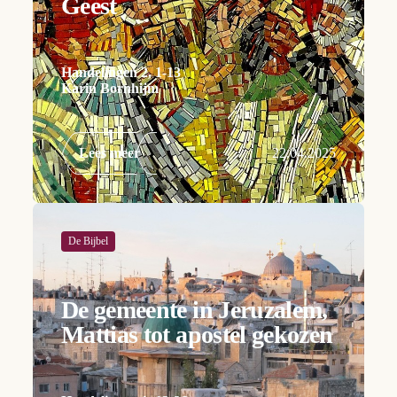
Geest
Handelingen 2, 1-13
Karin Bornhijm
Lees meer
22.04.2025
De Bijbel
De gemeente in Jeruzalem,
Mattias tot apostel gekozen