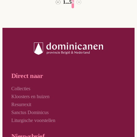
1
...
5
6
→
←
Direct naar
Collecties
Kloosters en huizen
Resurrexit
Sanctus Dominicus
Liturgische voorstellen
Nieuwsbrief