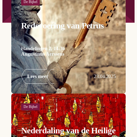
De Bijbel
Redevoering van Petrus
Handelingen 2, 14-36
Augustinus Aerssens
Lees meer
23.04.2025
De Bijbel
Nederdaling van de Heilige