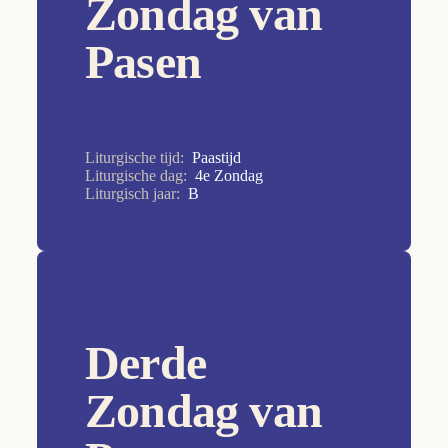
Zondag van
7e Zondag
8e Zondag
Pasen
9e Zondag
Allerheiligen
Allerzielen
Liturgische tijd:
Paastijd
Aswoensdag
Liturgische dag:
4e Zondag
Liturgisch jaar:
B
Christus Koning
Doop van de Heer
Drievuldigheidszondag
Goede Vrijdag
Derde
Heilige Familie
Hemelvaart van de Heer
Zondag van
HH. Petrus en Paulus