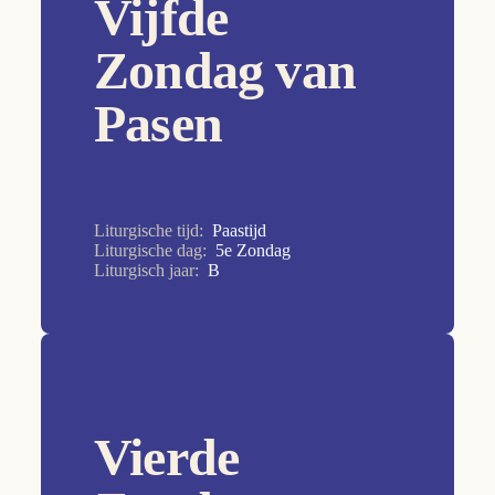
Vijfde
29e Zondag
Zondag van
2e Zondag
Pasen
2e Zondag
30e Zondag
31e Zondag
32e Zondag
Liturgische tijd:
Paastijd
Liturgische dag:
5e Zondag
33e Zondag
Liturgisch jaar:
B
34e Zondag
3e Zondag
4e Zondag
5e Zondag
Vierde
6e Zondag