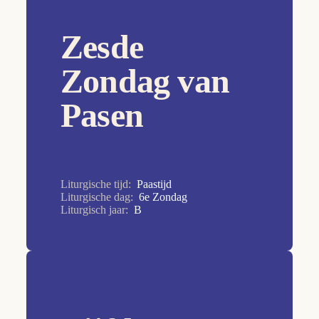
17e Zondag
Zesde
18e Zondag
19e Zondag
Zondag van
1e Zondag
Pasen
20e Zondag
21e Zondag
22e Zondag
Liturgische tijd:
Paastijd
23e Zondag
Liturgische dag:
6e Zondag
Liturgisch jaar:
B
24e Zondag
25e Zondag
26e Zondag
27e Zondag
28e Zondag