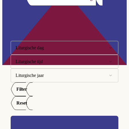
Filter op:
Liturgische dag
Liturgische tijd
10e Zondag
11e Zondag
Liturgische jaar
Advent
12e Zondag
Goede Week
Filter
A
13e Zondag
Kersttijd
B
Reset
14e Zondag
Paastijd
C
15e Zondag
Tijd door het jaar
16e Zondag
Veertigdagentijd