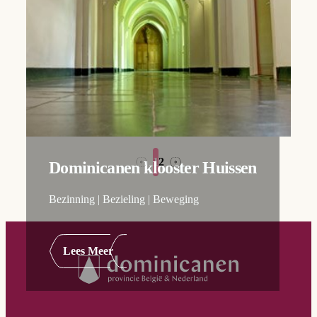
1
2
→
←
Dominicanen klooster Huissen
Bezinning | Bezieling | Beweging
Lees Meer