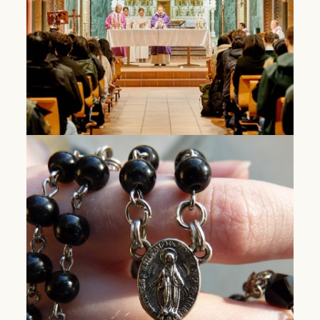
Lees Meer
International student
chaplaincy
A church and meeting place for students and
young professionals
Lees Meer