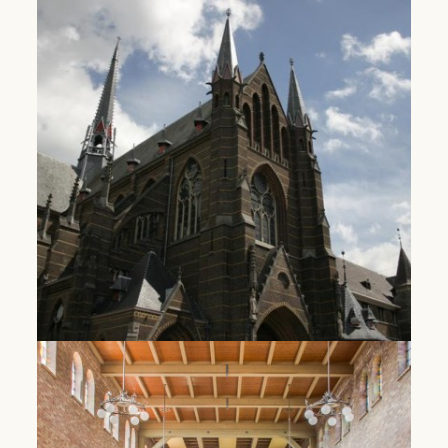
Plein van Siena | Amsterdam
In plek in de Rivierenbuurt waar mensen op
adem komen en inspiratie opdoen.
Lees Meer
Dominicanen klooster Zwolle
Een bloeiende parochiegemeenschap en
inspirerende programma's.