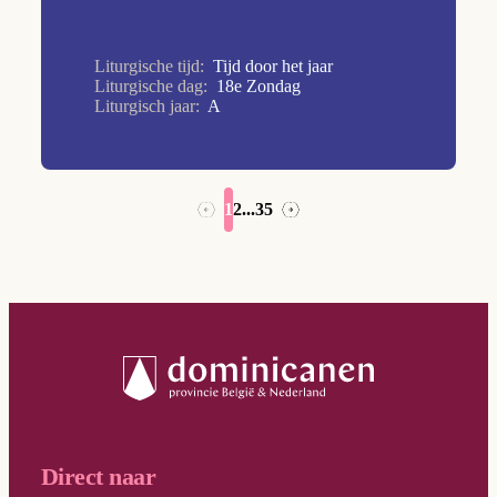
Hoogfeest van Pasen
Kerkwijdingsfeest van de Lateraanse basiliek
Liturgische tijd:
Tijd door het jaar
Kerstmis
Liturgische dag:
18e Zondag
Liturgisch jaar:
A
Kruisverheffing
Maria tenhemelopneming
Openbaring van de Heer
1
2
...
35
→
←
Paaswake
Palmzondag
Pinksteren
Sacramentsdag
Witte Donderdag
Direct naar