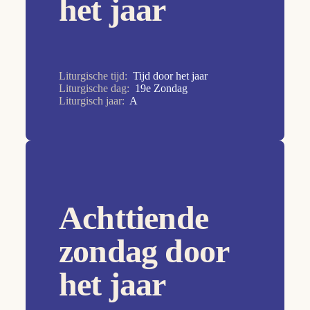
het jaar
7e Zondag
8e Zondag
9e Zondag
Allerheiligen
Liturgische tijd:
Tijd door het jaar
Liturgische dag:
19e Zondag
Allerzielen
Liturgisch jaar:
A
Aswoensdag
Christus Koning
Doop van de Heer
Drievuldigheidszondag
Achttiende
Goede Vrijdag
zondag door
Heilige Familie
Hemelvaart van de Heer
het jaar
HH. Petrus en Paulus