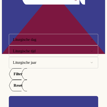
Filter op:
Liturgische dag
Liturgische tijd
10e Zondag
11e Zondag
Liturgische jaar
Advent
12e Zondag
Goede Week
Filter
A
13e Zondag
Kersttijd
B
Reset
14e Zondag
Paastijd
C
15e Zondag
Tijd door het jaar
16e Zondag
Veertigdagentijd