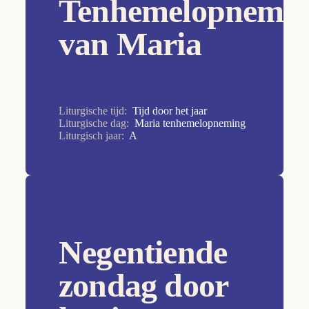
Tenhemelopnemi
29e Zondag
van Maria
2e Zondag
2e Zondag
30e Zondag
Liturgische tijd:
Tijd door het jaar
31e Zondag
Liturgische dag:
Maria tenhemelopneming
Liturgisch jaar:
A
32e Zondag
33e Zondag
34e Zondag
3e Zondag
4e Zondag
Negentiende
5e Zondag
zondag door
6e Zondag