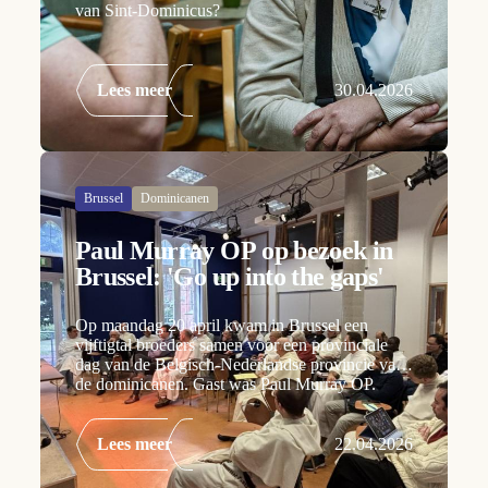
van Sint-Dominicus?
Lees meer
30.04.2026
Brussel
Dominicanen
Paul Murray OP op bezoek in
Brussel: 'Go up into the gaps'
Op maandag 20 april kwam in Brussel een
vijftigtal broeders samen voor een provinciale
dag van de Belgisch-Nederlandse provincie van
de dominicanen. Gast was Paul Murray OP.
Lees meer
22.04.2026