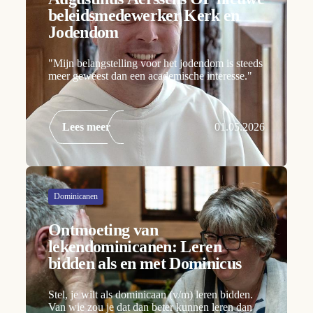
beleidsmedewerker Kerk en
Jodendom
"Mijn belangstelling voor het jodendom is steeds
meer geweest dan een academische interesse."
Lees meer
01.05.2026
Dominicanen
Ontmoeting van
lekendominicanen: Leren
bidden als en met Dominicus
Stel, je wilt als dominicaan (v/m) leren bidden.
Van wie zou je dat dan beter kunnen leren dan