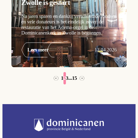
Zwolle is gestart
Na jaren sparen en dankzij verschillende fondsen
en vele donateurs is het eindelijk zover: de
restauratie van het Adema-orgel in de
Dominicanenkerk in Zwolle is begonnen.
Lees meer
13.04.2026
1
2
3
...
15
→
←