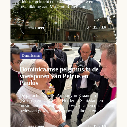
klooster gekocht en stelt beide gebouwen ter
beschikking aan Museum Rotterdam.
Lees meer
24.05.2026
Dominicanen
Dominicaanse pelgrims in de
voetsporen van Petrus en
Paulus
De parochies van St Anthony in Kraainem
(Brussel) en De Goede Herder in Schiedam en
omstreken zijn de afgelopen week samen op
bedevaart geweest met nieuwe katholieken.
Lees meer
13.05.2026