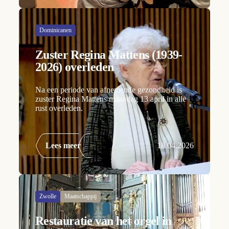
Dominicanen
Zuster Regina Mattens (1939-
2026) overleden
Na een periode van afnemende gezondheid is
zuster Regina Mattens maandag 13 april in alle
rust overleden.
Lees meer
18.04.2026
Zwolle
Maatschappij
Restauratie van het orgel in