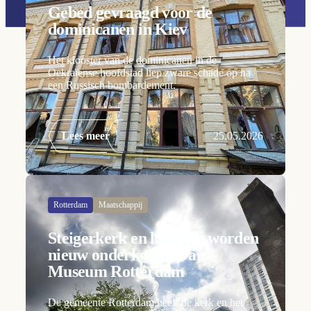
Gebed gevraagd voor de
dominicanen in Kiev
Het klooster van de dominicanen in de
Oekraïense hoofdstad liep zware schade op na
een Russisch bombardement.
Lees meer
25.05.2026
Rotterdam
Maatschappij
Steigerkerk en klooster worden
nieuw onderkomen van
Museum Rotterdam
De gemeente Rotterdam heeft de kerk en het