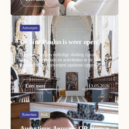
Antwerpen
De Sint-Paulus is weer open!
Na enkele weken volledige sluiting zijn de
vieringen, bezoeken en activiteiten in de Sint-
Pauluskerk in Antwerpen opnieuw opgestart.
Lees meer
13.05.2026
Rotterdam
Kerk
Augustinus Aerssens OP nieuwe