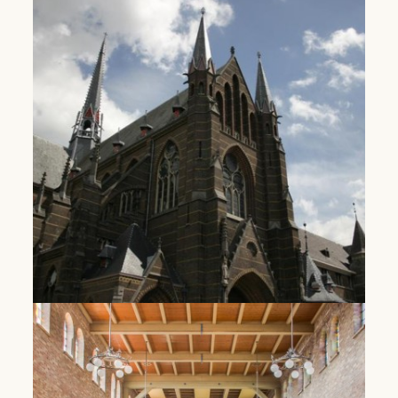
Plein van Siena | Amsterdam
In plek in de Rivierenbuurt waar mensen op
adem komen en inspiratie opdoen.
Lees Meer
Dominicanen klooster Zwolle
Een bloeiende parochiegemeenschap en
inspirerende programma's.