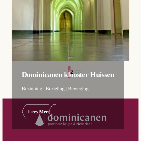
1
2
→
←
Dominicanen klooster Huissen
Bezinning | Bezieling | Beweging
Lees Meer