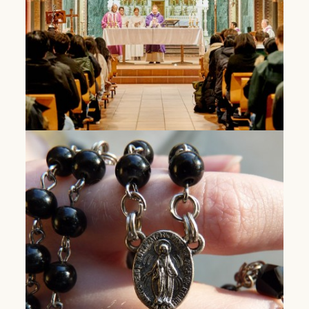
Lees Meer
International student
chaplaincy
A church and meeting place for students and
young professionals
Lees Meer