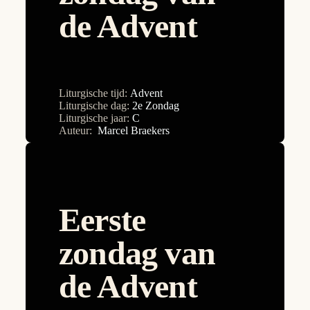
2e Zondag
de Advent
Nadia Kroon
2e Zondag
Paul Caroen
30e Zondag
Ria Willems
31e Zondag
Liturgische tijd:
Advent
Sara Böhmer
32e Zondag
Liturgische dag:
2e Zondag
Liturgische jaar:
C
Stefan Mangnus
33e Zondag
Auteur:
Marcel Braekers
Tommy Vandendriessche
34e Zondag
3e Zondag
4e Zondag
Eerste
5e Zondag
zondag van
6e Zondag
de Advent
7e Zondag
8e Zondag