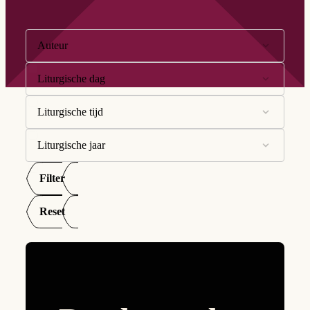
Filter op:
Auteur
Liturgische dag
Anneke Grunder
Antoinette Van Mossevelde
Liturgische tijd
10e Zondag
Bernard De Cock
11e Zondag
Liturgische jaar
Advent
Didier Croonenberghs
12e Zondag
Goede Week
Filter
Dolf Niesen
A
13e Zondag
Kersttijd
Dominicus Kamsma
B
Reset
14e Zondag
Paastijd
Erik Borgman
C
15e Zondag
Tijd door het jaar
Fons Wilmes
16e Zondag
Veertigdagentijd
Francis Akkara
17e Zondag
Hendrik Van Moorter