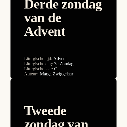
Derde zondag
18e Zondag
Ignace D'Hert
19e Zondag
van de
Ineke van Cuijk
1e Zondag
Advent
Jan van Hooydonk
20e Zondag
Joe Antony
21e Zondag
Jozef Essing
22e Zondag
Karin Bornhijm
Liturgische tijd:
Advent
23e Zondag
Liturgische dag:
3e Zondag
Kiran Joy
Liturgische jaar:
C
24e Zondag
Auteur:
Marga Zwiggelaar
Leo Oosterveen
25e Zondag
Marc Christiaens
26e Zondag
Marcel Braekers
27e Zondag
Tweede
Marga Zwiggelaar
28e Zondag
Marie-Ann De Cocker
zondag van
29e Zondag
Marie-José Dusseldorp