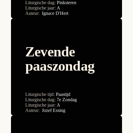
Liturgische dag:
Pinksteren
2e Zondag
Liturgische jaar:
A
Nadia Kroon
Auteur:
Ignace D'Hert
2e Zondag
Paul Caroen
30e Zondag
Ria Willems
31e Zondag
Sara Böhmer
32e Zondag
Zevende
Stefan Mangnus
33e Zondag
paaszondag
Tommy Vandendriessche
34e Zondag
3e Zondag
4e Zondag
Liturgische tijd:
Paastijd
5e Zondag
Liturgische dag:
7e Zondag
Liturgische jaar:
A
6e Zondag
Auteur:
Jozef Essing
7e Zondag
8e Zondag