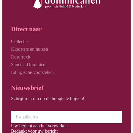
Kerstmis
Kruisverheffing
Direct naar
Maria tenhemelopneming
Openbaring van de Heer
Collecties
Paaswake
Kloosters en huizen
Resurrexit
Palmzondag
Sanctus Dominicus
Pinksteren
Liturgische voorstellen
Sacramentsdag
Nieuwsbrief
Witte Donderdag
Schrijf u in om op de hoogte te blijven!
Uw bericht aan het verwerken
Bedankt voor uw bericht