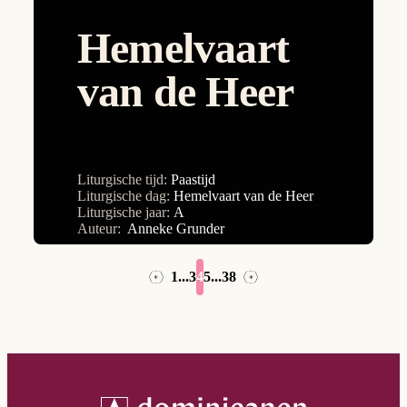
9e Zondag
Hemelvaart
Allerheiligen
van de Heer
Allerzielen
Aswoensdag
Christus Koning
Doop van de Heer
Liturgische tijd:
Paastijd
Liturgische dag:
Hemelvaart van de Heer
Drievuldigheidszondag
Liturgische jaar:
A
Auteur:
Anneke Grunder
Goede Vrijdag
Heilige Familie
1
...
3
4
5
...
38
→
←
Hemelvaart van de Heer
HH. Petrus en Paulus
Hoogfeest van Pasen
Kerkwijdingsfeest van de Lateraanse basiliek