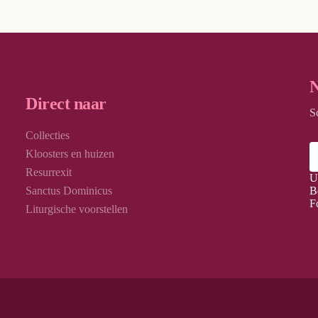
N
Direct naar
S
Collecties
Kloosters en huizen
Resurrexit
U
Sanctus Dominicus
B
F
Liturgische voorstellen