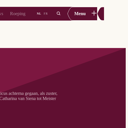
+
ws
Roeping
Menu
NL
FR
cus achterna gegaan, als zuster,
 Catharina van Siena tot Meister