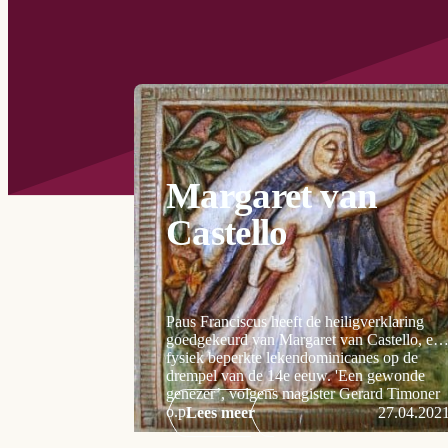
Margaret van
Castello
Paus Franciscus heeft de heiligverklaring
goedgekeurd van Margaret van Castello, een
fysiek beperkte lekendominicanes op de
drempel van de 14e eeuw. 'Een gewonde
genezer’, volgens magister Gerard Timoner
o.p.
Lees meer
27.04.202