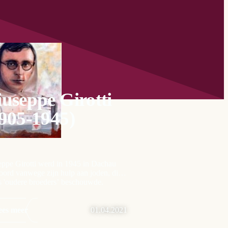
useppe Girotti
905-1945)
ppe Girotti werd in 1945 in Dachau
ord vanwege zijn hulp aan joden, die
ls 'oudere broeders’ beschouwde.
ees meer
01.04.2021