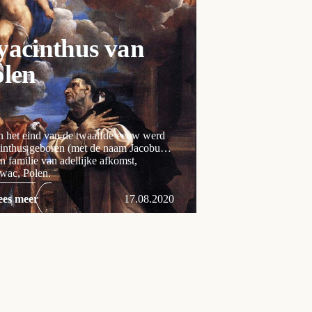
yacinthus van
olen
 het eind van de twaalfde eeuw werd
inthus geboren (met de naam Jacobus)
en familie van adellijke afkomst,
wac, Polen.
ees meer
17.08.2020