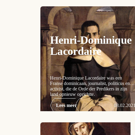
Henri-Dominique
Lacordaire
Henri-Dominique Lacordaire was een
Franse dominicaan, journalist, politicus en
activist, die de Orde der Predikers in zijn
land opnieuw oprichtte.
Lees meer
08.02.202