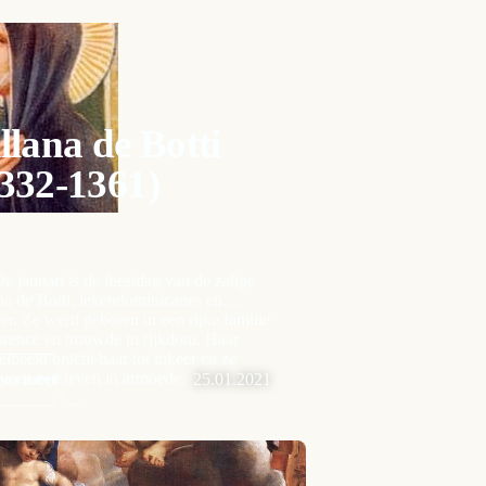
llana de Botti
332-1361)
e januari is de feestdag van de zalige
na de Botti, lekendominicanes en
r. Ze werd geboren in een rijke familie
orence en trouwde in rijkdom. Haar
elbeeld bracht haar tot inkeer en ze
voor een leven in armoede.
ees meer
25.01.2021