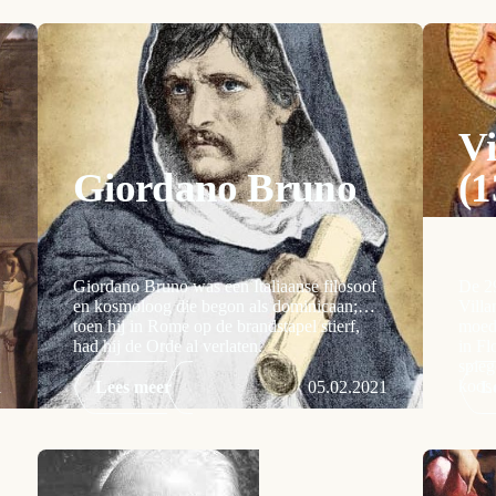
Vi
Giordano Bruno
(1
Giordano Bruno was een Italiaanse filosoof
De 29
en kosmoloog die begon als dominicaan;
Villa
toen hij in Rome op de brandstapel stierf,
moede
had hij de Orde al verlaten.
in Fl
spieg
koos 
1
Lees meer
05.02.2021
L