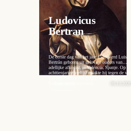
Ludovicus
Bertran
De eerste dag van het jaar 1526 werd Luis
Bertrán geboren uit gelovige ouders van
adellijke afkomst, in Valencia, Spanje. Op
achttienjarige leeftijd maakte hij tegen de wil
van zijn ouders een pelgrimstocht naar
Santiago de Compostela.
Lees meer
09.10.202