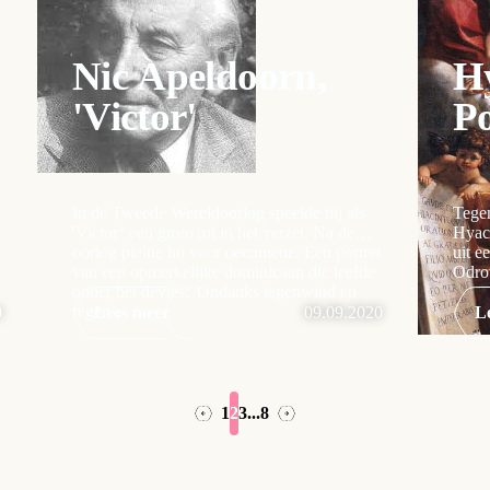
Nic Apeldoorn,
H
'Victor'
P
In de Tweede Wereldoorlog speelde hij als
Tegen
'Victor’ een grote rol in het verzet. Na de
Hyac
oorlog pleitte hij voor oecumene. Een portret
uit e
van een opmerkelijke dominicaan die leefde
Odro
onder het devies: 'Ondanks tegenwind en
regen’.
0
Lees meer
09.09.2020
L
1
2
3
...
8
→
←