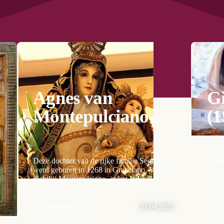
Agnes van
Gi
Montepulciano
(1
Deze dochter van de rijke familie Segni
Giuse
werd geboren in 1268 in Gracciano, Vecchio
vermo
dichtbij Montepulciano, in het Italiaanse
hij a
Toscane.
1
Lees meer
20.04.2021
L